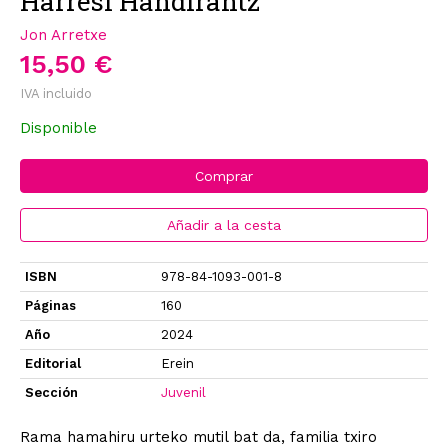
Harresi Handirantz
Jon Arretxe
15,50 €
IVA incluido
Disponible
Comprar
Añadir a la cesta
ISBN
978-84-1093-001-8
Páginas
160
Año
2024
Editorial
Erein
Sección
Juvenil
Rama hamahiru urteko mutil bat da, familia txiro