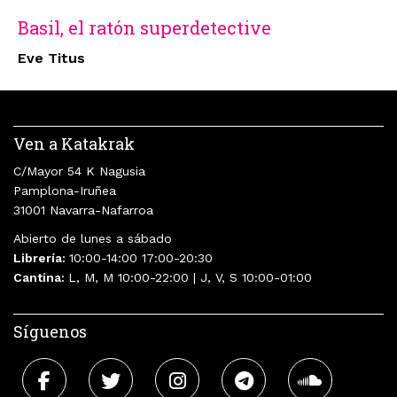
Basil, el ratón superdetective
Eve Titus
Ven a Katakrak
C/Mayor 54 K Nagusia
Pamplona-Iruñea
31001 Navarra-Nafarroa
Abierto de lunes a sábado
Librería:
10:00-14:00 17:00-20:30
Cantina:
L, M, M 10:00-22:00 | J, V, S 10:00-01:00
Síguenos