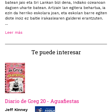
batean jaio eta Sri Lankan bizi dena, Indiako ozeanoan
dagoen uharte batean. Artzain lan egitera behartua, ia
ezin da herriko eskolara joan, eta eskolan barre egiten
diote inoiz ez baitie irakaslearen galderei erantzuten.
...
Leer más
Te puede interesar
Diario de Greg 20 - Aguafiestas
Jeff Kinney