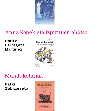
Anna Kopek eta izpirituen ahotsa
Haritz
Larrageta
Martinez
Munduketariak
Patxi
Zubizarreta