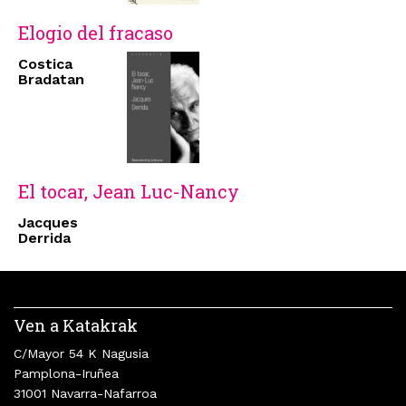
Elogio del fracaso
Costica
Bradatan
El tocar, Jean Luc-Nancy
Jacques
Derrida
Ven a Katakrak
C/Mayor 54 K Nagusia
Pamplona-Iruñea
31001 Navarra-Nafarroa