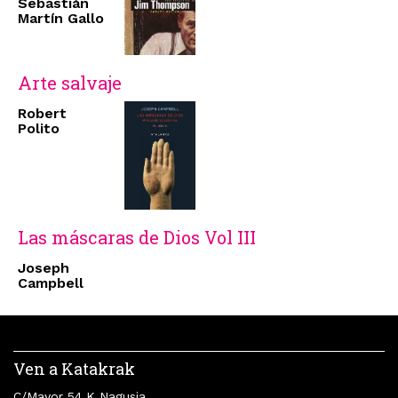
Sebastián
Martín Gallo
Arte salvaje
Robert
Polito
Las máscaras de Dios Vol III
Joseph
Campbell
Ven a Katakrak
C/Mayor 54 K Nagusia