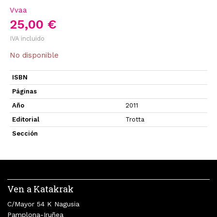
Vvaa
25,00 €
IVA incluido
No disponible
ISBN
Páginas
Año
2011
Editorial
Trotta
Sección
Ven a Katakrak
C/Mayor 54 K Nagusia
Pamplona-Iruñea