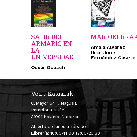
SALIR DEL
MARIOKERRA
ARMARIO EN
Amaia Alvarez
LA
Uria, June
UNIVERSIDAD
Fernández Casete
Óscar Guasch
Ven a Katakrak
C/Mayor 54 K Nagusia
Pamplona-Iruñea
31001 Navarra-Nafarroa
Abierto de lunes a sábado
Librería:
10:00-14:00 17:00-20:30