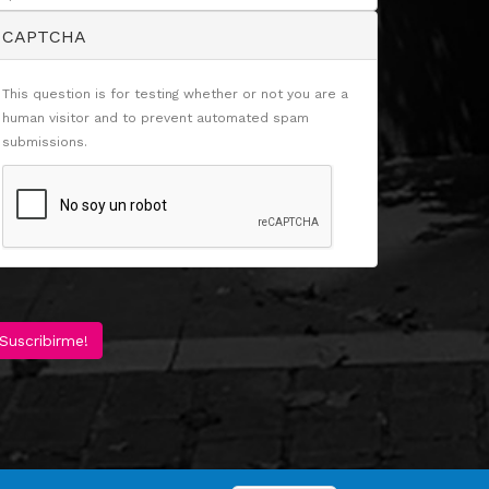
CAPTCHA
This question is for testing whether or not you are a
human visitor and to prevent automated spam
submissions.
Suscribirme!