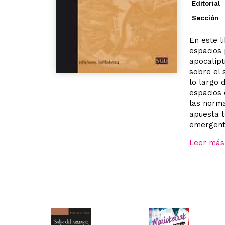
Editorial
Sección
En este l
espacios 
apocalípt
sobre el 
lo largo 
espacios 
las norma
apuesta t
emergente
Leer más