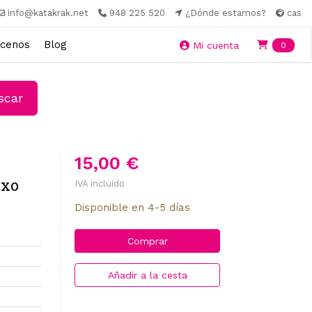
info@katakrak.net
948 225 520
¿Dónde estamos?
cas
cenos
Blog
Ite
Mi cuenta
0
car
15,00 €
exo
IVA incluido
Disponible en 4-5 días
Comprar
Añadir a la cesta