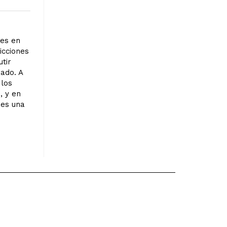
res en
icciones
utir
nado. A
 los
, y en
 es una