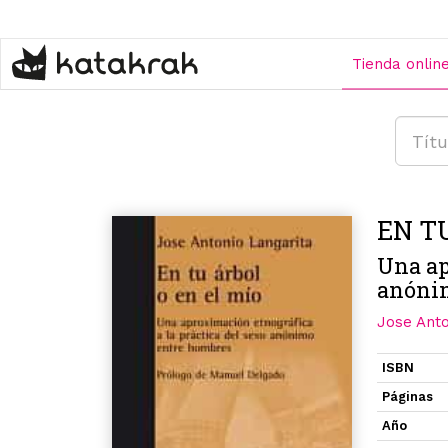
Pasar
al
contenido
Tienda onlin
principal
EN T
Una ap
anóni
Jose Anto
ISBN
Páginas
Año