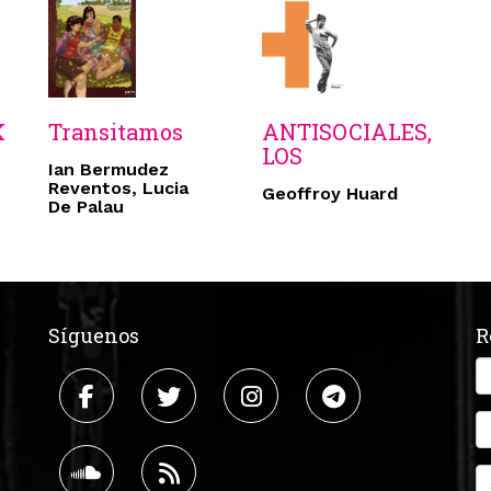
K
Transitamos
ANTISOCIALES,
LOS
Ian Bermudez
Reventos, Lucia
Geoffroy Huard
De Palau
Síguenos
R