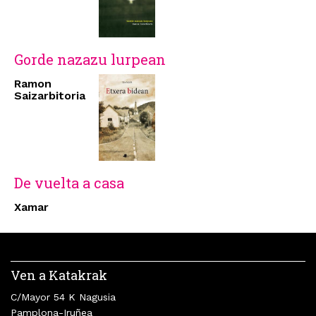
Gorde nazazu lurpean
Ramon
Saizarbitoria
De vuelta a casa
Xamar
Ven a Katakrak
C/Mayor 54 K Nagusia
Pamplona-Iruñea