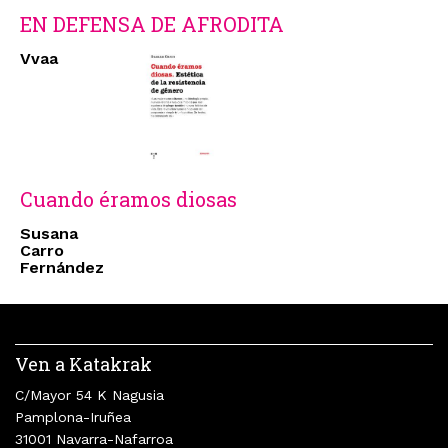
EN DEFENSA DE AFRODITA
Vvaa
Cuando éramos diosas
Susana
Carro
Fernández
Ven a Katakrak
C/Mayor 54 K Nagusia
Pamplona-Iruñea
31001 Navarra-Nafarroa