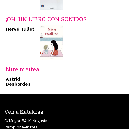
¡OH! UN LIBRO CON SONIDOS
Hervé Tullet
Nire maitea
Astrid
Desbordes
Ven a Katakrak
C/Mayor 54 K Nagusia
Pamplona-Iruñea