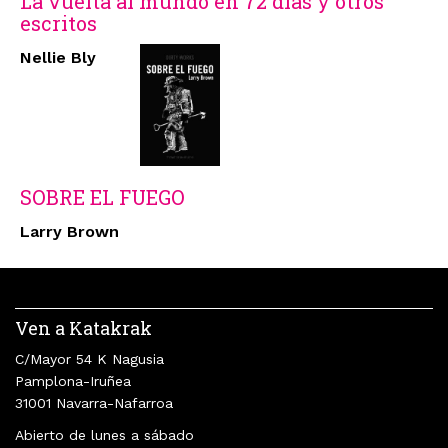
La vuelta al mundo en 72 días y otros
escritos
Nellie Bly
SOBRE EL FUEGO
Larry Brown
Ven a Katakrak
C/Mayor 54 K Nagusia
Pamplona-Iruñea
31001 Navarra-Nafarroa
Abierto de lunes a sábado