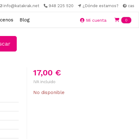
info@katakrak.net
948 225 520
¿Dónde estamos?
cas
cenos
Blog
Ite
Mi cuenta
0
car
17,00 €
IVA incluido
No disponible