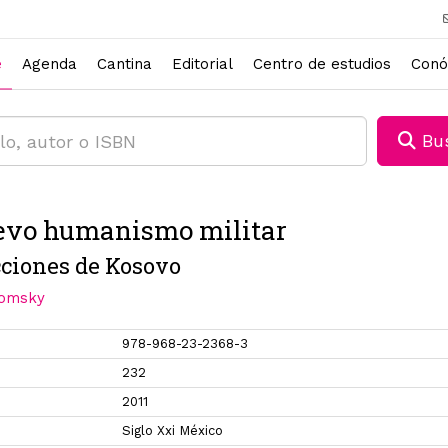
e
Agenda
Cantina
Editorial
Centro de estudios
Conó
Bus
evo humanismo militar
cciones de Kosovo
omsky
978-968-23-2368-3
232
2011
Siglo Xxi México