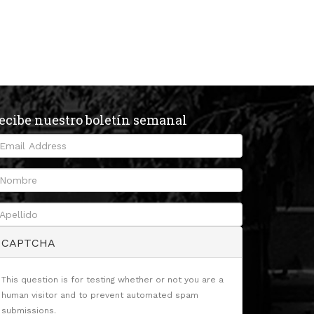
ecibe nuestro boletín semanal
CAPTCHA
This question is for testing whether or not you are a
human visitor and to prevent automated spam
submissions.