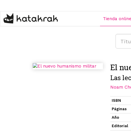
Pasar
al
contenido
Tienda onlin
principal
El nu
Las le
Noam Ch
ISBN
Páginas
Año
Editorial