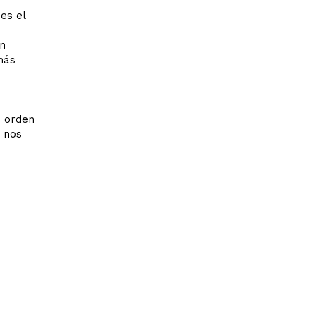
es el
o
un
más
e
n orden
, nos