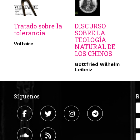
Tratado sobre la
DISCURSO
tolerancia
SOBRE LA
TEOLOGÍA
Voltaire
NATURAL DE
LOS CHINOS
Gottfried Wilhelm
Leibniz
Síguenos
R