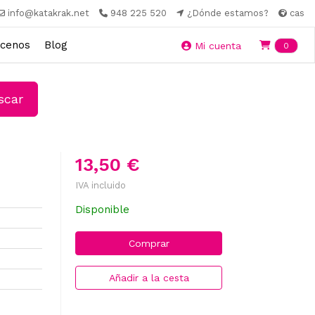
info@katakrak.net
948 225 520
¿Dónde estamos?
cas
cenos
Blog
Ite
Mi cuenta
0
car
13,50 €
IVA incluido
Disponible
Comprar
Añadir a la cesta