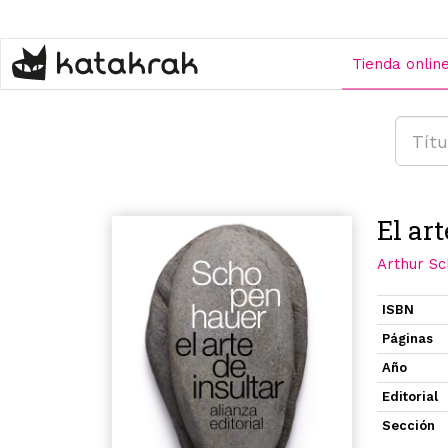
Pasar
al
contenido
Tienda onlin
principal
El art
Arthur S
ISBN
Páginas
Año
Editorial
Sección