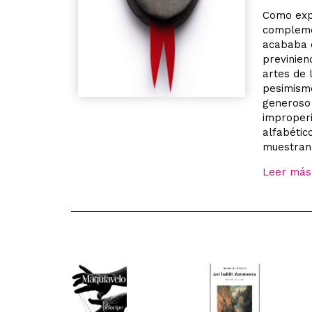
Como expr
compleme
acababa c
previnien
artes de 
pesimismo
generoso 
improperi
alfabétic
muestran 
Leer más