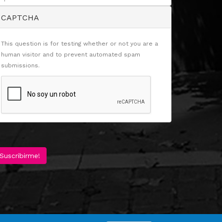
CAPTCHA
This question is for testing whether or not you are a
human visitor and to prevent automated spam
submissions.
Suscribirme!