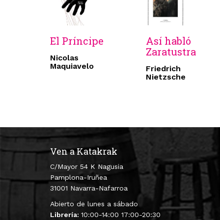
El Príncipe
Así habló
Zaratustra
Nicolas
Maquiavelo
Friedrich
Nietzsche
Ven a Katakrak
C/Mayor 54 K Nagusia
Pamplona-Iruñea
31001 Navarra-Nafarroa
Abierto de lunes a sábado
Librería:
10:00-14:00 17:00-20:30