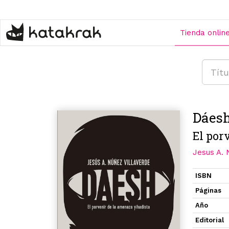
Pasar
al
contenido
Tienda onlin
principal
Dáes
El por
Jesus A. 
ISBN
Páginas
Año
Editorial