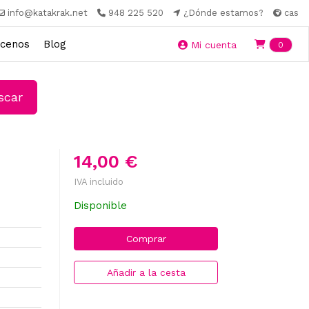
info@katakrak.net
948 225 520
¿Dónde estamos?
cas
cenos
Blog
Ite
Mi cuenta
0
car
14,00 €
IVA incluido
Disponible
Comprar
Añadir a la cesta