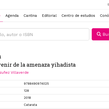
e
Agenda
Cantina
Editorial
Centro de estudios
Conó
Bus
h
venir de la amenaza yihadista
Nuñez Villaverde
9788490974025
128
2018
Catarata