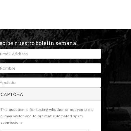
ecibe nuestro boletín semanal
CAPTCHA
This question is for testing whether or not you are a
human visitor and to prevent automated spam
submissions.