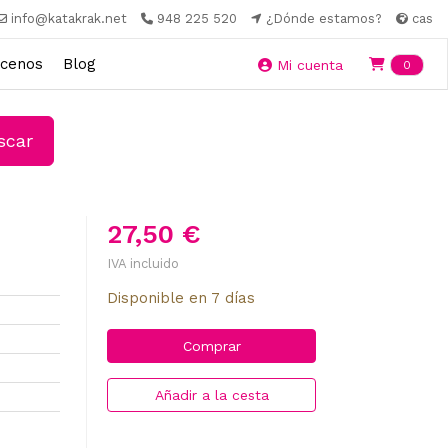
info@katakrak.net
948 225 520
¿Dónde estamos?
cas
cenos
Blog
Ite
Mi cuenta
0
car
27,50 €
IVA incluido
Disponible en 7 días
Comprar
Añadir a la cesta