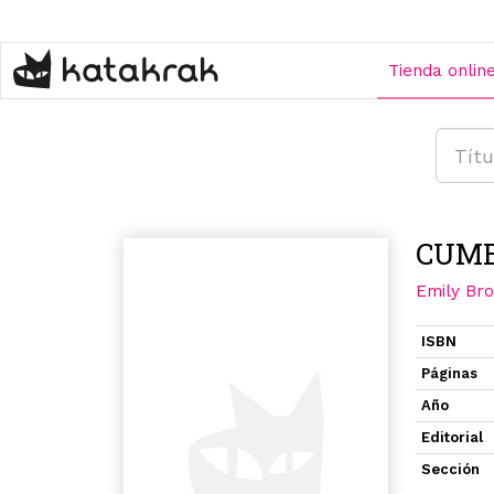
Pasar
al
contenido
Tienda onlin
principal
CUMB
Emily Br
ISBN
Páginas
Año
Editorial
Sección