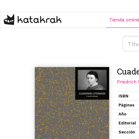
Pasar
al
contenido
Tienda onlin
principal
Cuade
Friedrich
ISBN
Páginas
Año
Editorial
Sección