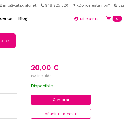
info@katakrak.net
948 225 520
¿Dónde estamos?
cas
cenos
Blog
Ite
Mi cuenta
0
car
20,00 €
IVA incluido
Disponible
Comprar
Añadir a la cesta