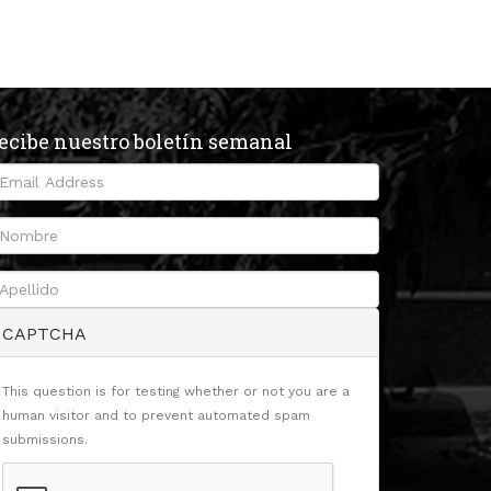
ecibe nuestro boletín semanal
CAPTCHA
This question is for testing whether or not you are a
human visitor and to prevent automated spam
submissions.