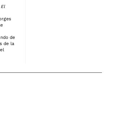
e
El
a
Borges
le
undo de
s de la
el