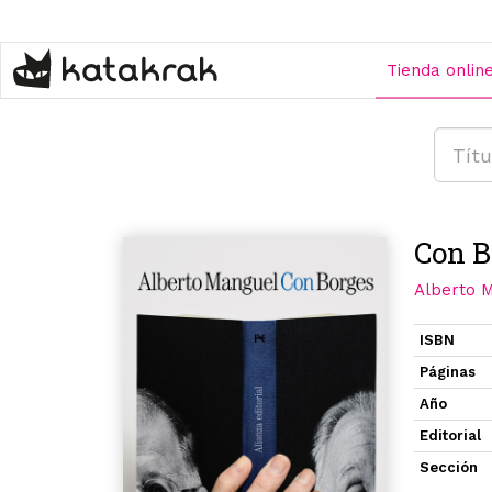
Pasar
al
contenido
Tienda onlin
principal
Con B
Alberto 
ISBN
Páginas
Año
Editorial
Sección