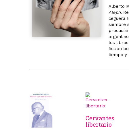
Alberto 
Aleph.
Rel
ceguera l
siempre s
producían
argentino
los libro
ficción b
tiempo y 
Cervantes
libertario