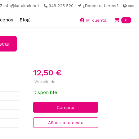
info@katakrak.net
948 225 520
¿Dónde estamos?
cas
cenos
Blog
Ite
Mi cuenta
0
car
12,50 €
IVA incluido
Disponible
Comprar
Añadir a la cesta