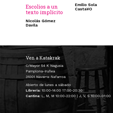
Emilio Sola
Escolios a un
Casta¥O
texto implícito
Nicolás Gómez
Davila
Ven a Katakrak
C/Mayor 54 K Nagusia
Pamplona-Iruñea
31001 Navarra-Nafarroa
Abierto de lunes a sábado
Librería:
10:00-14:00 17:00-20:30
Cantina:
L, M, M 10:00-22:00 | J, V, S 10:00-01:00