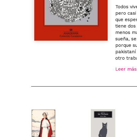
Todos viv
pero casi
que esper
tiene dos
menos man
sueña, se
porque s
pakistaní
otro trab
Leer más