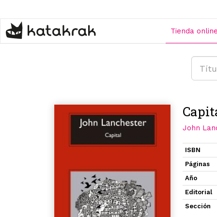
Pasar
al
contenido
Tienda onlin
principal
Capit
John Lan
ISBN
Páginas
Año
Editorial
Sección