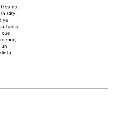
tros no,
la City
; ya
da fuera
o que
 menor,
 un
lista,