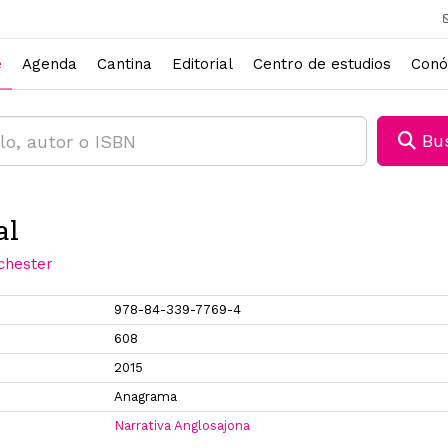
e
Agenda
Cantina
Editorial
Centro de estudios
Conó
Bus
al
chester
978-84-339-7769-4
608
2015
Anagrama
Narrativa Anglosajona