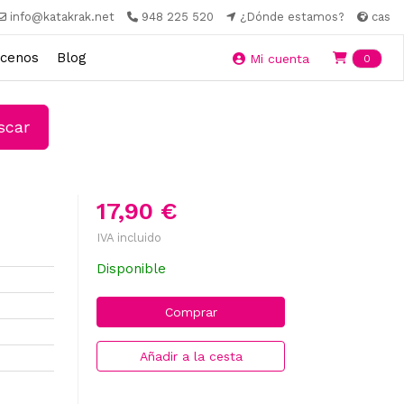
info@katakrak.net
948 225 520
¿Dónde estamos?
cas
cenos
Blog
Ite
Mi cuenta
0
car
17,90 €
IVA incluido
Disponible
Comprar
Añadir a la cesta