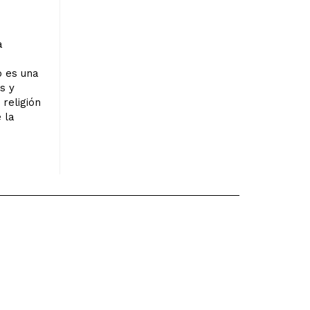
s
a
o es una
s y
 religión
 la