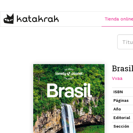
Pasar
al
contenido
Tienda onlin
principal
Brasil
Vvaa
ISBN
Páginas
Año
Editorial
Sección