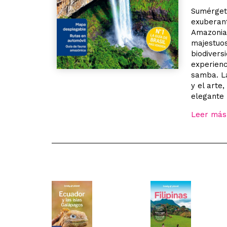
Sumérgete
exuberant
Amazonia,
majestuos
biodivers
experienc
samba. La
y el arte
elegante 
Leer más