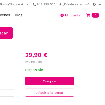
info@katakrak.net
948 225 520
¿Dónde estamos?
cas
cenos
Blog
Ite
Mi cuenta
0
car
29,90 €
IVA incluido
Disponible
Comprar
Añadir a la cesta