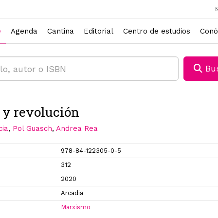
e
Agenda
Cantina
Editorial
Centro de estudios
Conó
Bus
y revolución
cia
,
Pol Guasch
,
Andrea Rea
978-84-122305-0-5
312
2020
Arcadia
Marxismo