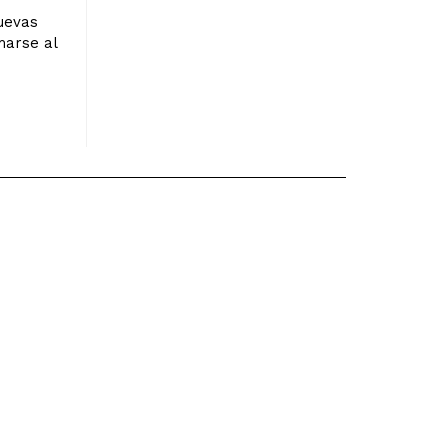
uevas
marse al