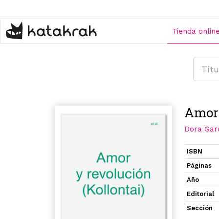
Pasar
al
contenido
Tienda onlin
principal
Amor 
Dora Gar
ISBN
Páginas
Año
Editorial
Sección