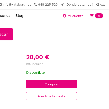
info@katakrak.net
948 225 520
¿Dónde estamos?
cas
cenos
Blog
Ite
Mi cuenta
0
car
20,00 €
IVA incluido
Disponible
Comprar
Añadir a la cesta