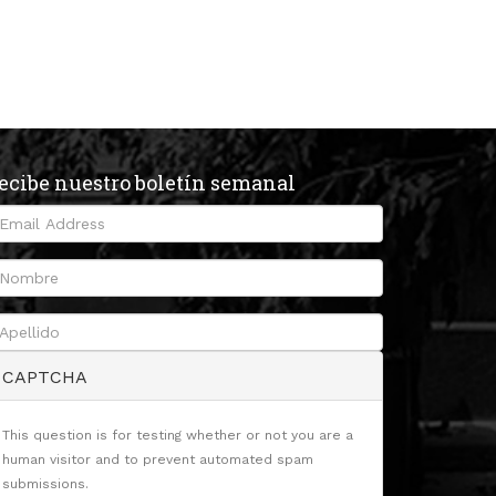
ecibe nuestro boletín semanal
CAPTCHA
This question is for testing whether or not you are a
human visitor and to prevent automated spam
submissions.