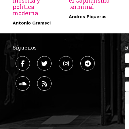
filosofía y
el Capitalismo
política
terminal
moderna
Andres Piqueras
Antonio Gramsci
Síguenos
R