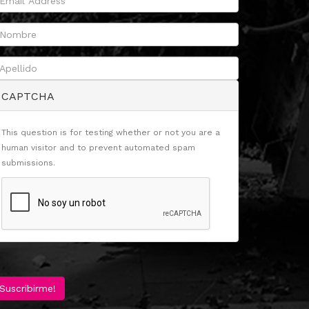
CAPTCHA
This question is for testing whether or not you are a
human visitor and to prevent automated spam
submissions.
Suscribirme!