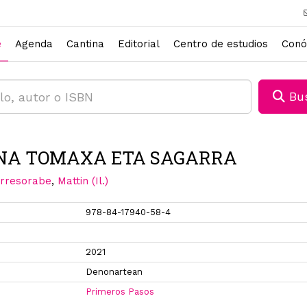
e
Agenda
Cantina
Editorial
Centro de estudios
Conó
Bus
A TOMAXA ETA SAGARRA
irresorabe
,
Mattin (Il.)
978-84-17940-58-4
2021
Denonartean
Primeros Pasos