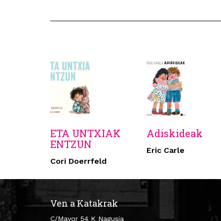
ETA UNTXIAK
Adiskideak
ENTZUN
Eric Carle
Cori Doerrfeld
Ven a Katakrak
C/Mayor 54 K Nagusia