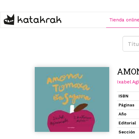
Pasar
al
contenido
Tienda onlin
principal
AMON
Ixabel Ag
ISBN
Páginas
Año
Editorial
Sección