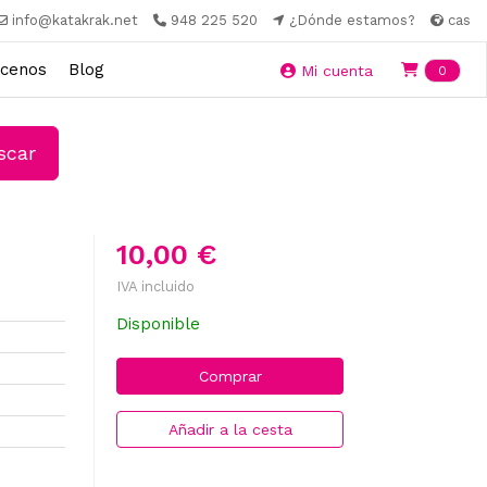
info@katakrak.net
948 225 520
¿Dónde estamos?
cas
cenos
Blog
Ite
Mi cuenta
0
car
10,00 €
IVA incluido
Disponible
Comprar
Añadir a la cesta