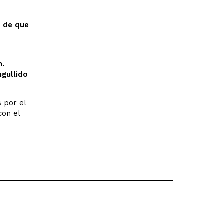
s de que
n.
ngullido
 por el
con el