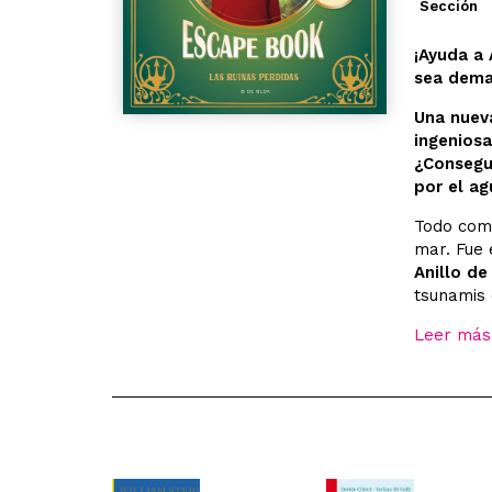
Sección
¡Ayuda a
sea dema
Una nuev
ingeniosa
¿Consegu
por el ag
Todo come
mar. Fue 
Anillo de
tsunamis 
Leer más