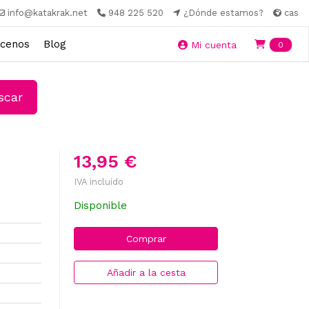
info@katakrak.net
948 225 520
¿Dónde estamos?
cas
cenos
Blog
Ite
Mi cuenta
0
car
13,95 €
IVA incluido
Disponible
Comprar
Añadir a la cesta