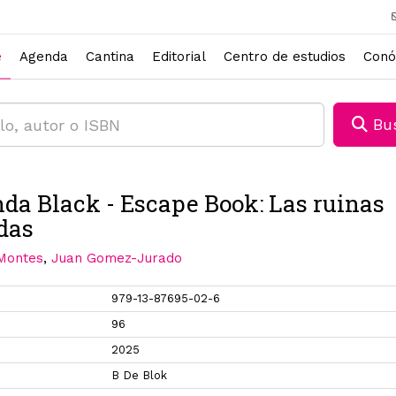
e
Agenda
Cantina
Editorial
Centro de estudios
Conó
Bus
a Black - Escape Book: Las ruinas
das
Montes
,
Juan Gomez-Jurado
979-13-87695-02-6
96
2025
B De Blok