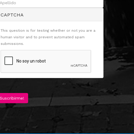
CAPTCHA
This question is for testing whether or not you are a
human visitor and to prevent automated spam
submissions.
Suscribirme!