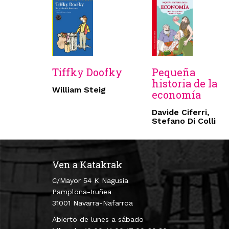
Tiffky Doofky
Pequeña
historia de la
William Steig
economía
Davide Ciferri,
Stefano Di Colli
Ven a Katakrak
C/Mayor 54 K Nagusia
Pamplona-Iruñea
31001 Navarra-Nafarroa
Abierto de lunes a sábado