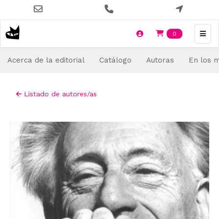
Pasar
al
contenido
Items en t
0
principal
Acerca de la editorial
Catálogo
Autoras
En los 
Listado de autores/as