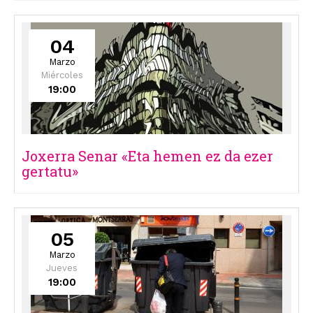
04
Marzo
Miércoles
19:00
Joxerra Senar «Eta hemen ez da ezer
gertatu»
05
Marzo
Jueves
19:00