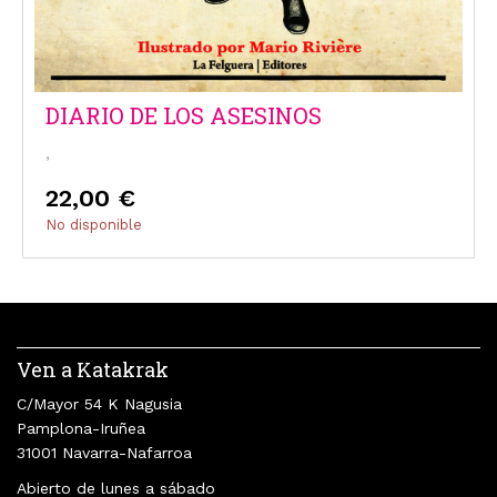
DIARIO DE LOS ASESINOS
,
22,00 €
No disponible
Ven a Katakrak
C/Mayor 54 K Nagusia
Pamplona-Iruñea
31001 Navarra-Nafarroa
Abierto de lunes a sábado