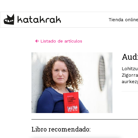
Pasar
al
contenido
Tienda onlin
principal
Listado de artículos
Audi
Lohitzu
Zigorr
aurkez
Libro recomendado: