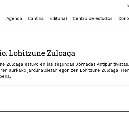
e
Agenda
Cantina
Editorial
Centro de estudios
Conó
o: Lohitzune Zuloaga
ne Zuloaga estuvo en las segundas Jornadas Antipunitivistas. 
aren aurkako jardunaldietan egon zen Lohitzune Zuloaga. H
pena.