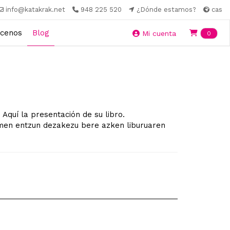
info@katakrak.net
948 225 520
¿Dónde estamos?
cas
cenos
Blog
Ite
Mi cuenta
0
Aquí la presentación de su libro.
emen entzun dezakezu bere azken liburuaren