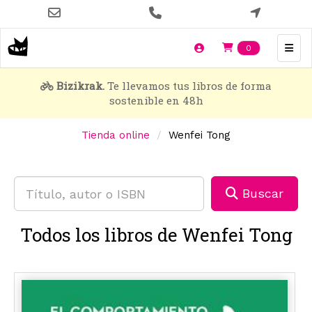
Pasar
al
contenido
Items en t
0
principal
Bizikrak.
Te llevamos tus libros de forma
sostenible en 48h
Tienda online
Wenfei Tong
Buscar
Todos los libros de Wenfei Tong