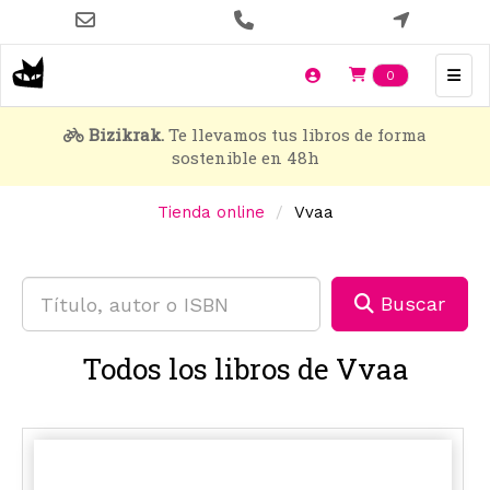
Pasar
al
contenido
Items en t
0
principal
Bizikrak.
Te llevamos tus libros de forma
sostenible en 48h
Tienda online
Vvaa
Buscar
Todos los libros de Vvaa