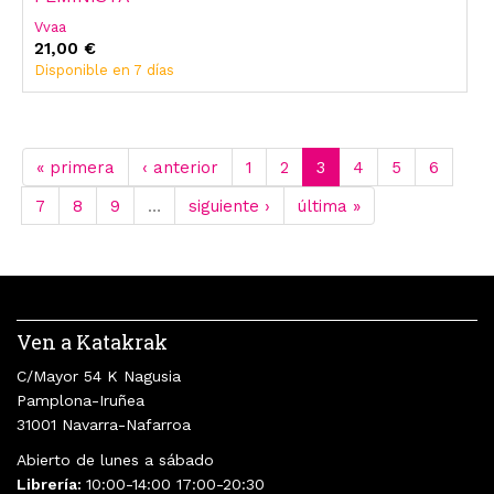
Vvaa
21,00 €
Disponible en 7 días
« primera
‹ anterior
1
2
3
4
5
6
7
8
9
…
siguiente ›
última »
Ven a Katakrak
C/Mayor 54 K Nagusia
Pamplona-Iruñea
31001 Navarra-Nafarroa
Abierto de lunes a sábado
Librería:
10:00-14:00 17:00-20:30