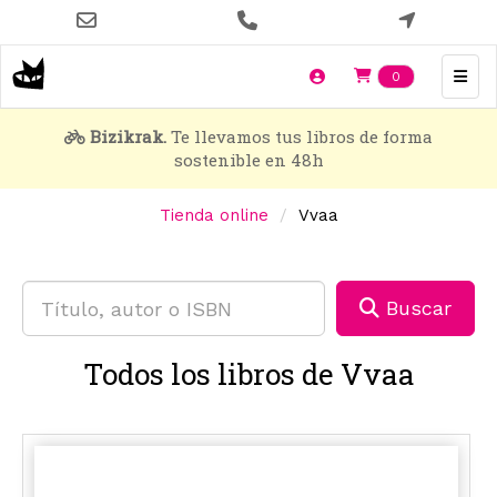
Pasar
al
contenido
Items en t
0
principal
Bizikrak.
Te llevamos tus libros de forma
sostenible en 48h
Tienda online
Vvaa
Buscar
Todos los libros de Vvaa