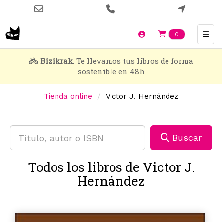
Pasar
al
contenido
Items en t
0
principal
Bizikrak.
Te llevamos tus libros de forma
sostenible en 48h
Tienda online
Victor J. Hernández
Buscar
Todos los libros de Victor J.
Hernández