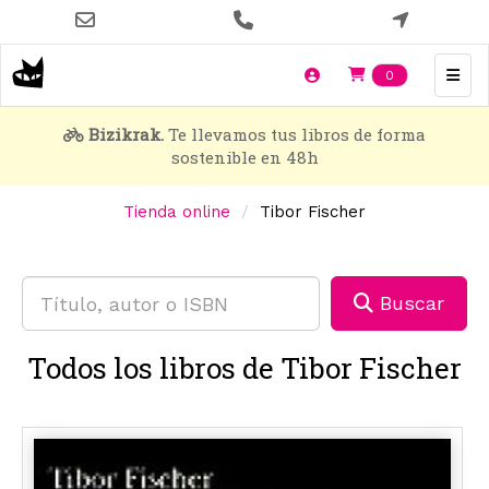
Pasar
al
contenido
Items en t
0
principal
Bizikrak.
Te llevamos tus libros de forma
sostenible en 48h
Tienda online
Tibor Fischer
Buscar
Todos los libros de Tibor Fischer