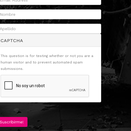
CAPTCHA
This question is for testing whether or not you are a
human visitor and to prevent automated spam
submissions.
Suscribirme!