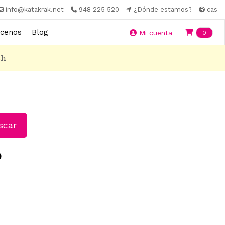
info@katakrak.net
948 225 520
¿Dónde estamos?
cas
cenos
Blog
Ite
Mi cuenta
0
8h
car
o