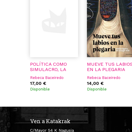
POLÍTICA COMO
MUEVE TUS LABIO
SIMULACRO, LA
EN LA PLEGARIA
Rebeca Baceiredo
Rebeca Baceiredo
17,00 €
14,00 €
Disponible
Disponible
Ven a Katakrak
C/Mayor 54 K Nagusia