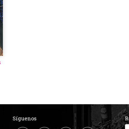
S
Síguenos
R