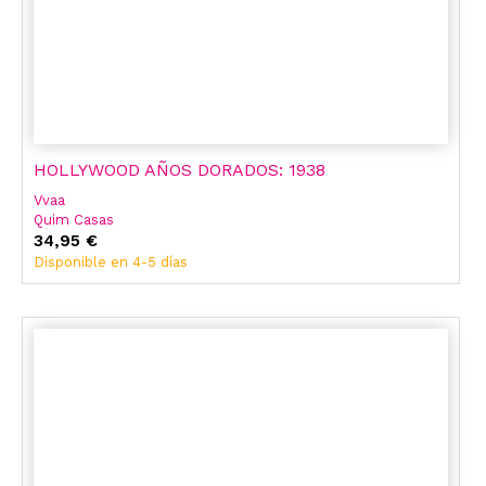
HOLLYWOOD AÑOS DORADOS: 1938
Vvaa
Quim Casas
Miguel Ángel Fidalgo
34,95 €
Juan Carlos Laviana
Disponible en 4-5 días
Gerardo Sanchez
José Luis Sánchez Noriega