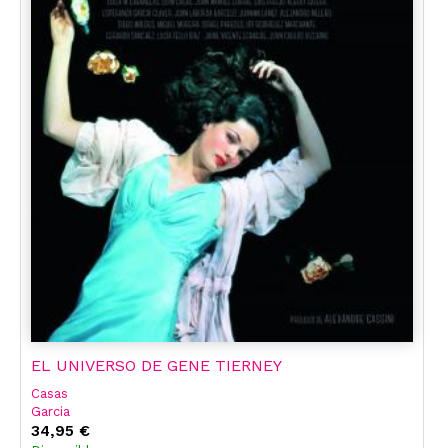
EL UNIVERSO DE GENE TIERNEY
Casas
Garcia
Quim Casas
34,95 €
Alejandro Melero Salvador