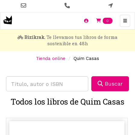
Pasar
al
contenido
Items en t
0
principal
Bizikrak.
Te llevamos tus libros de forma
sostenible en 48h
Tienda online
Quim Casas
Buscar
Todos los libros de Quim Casas