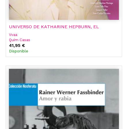
UNIVERSO DE KATHARINE HEPBURN, EL
Vvaa
Quim Casas
José Madrid
41,95 €
Alejandro Melero Salvador
Disponible
Lucia Tello Diaz