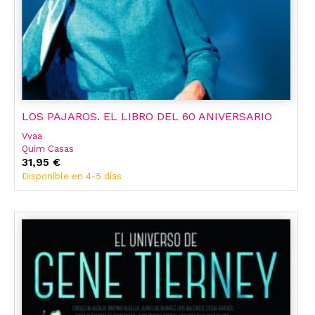
LOS PAJAROS. EL LIBRO DEL 60 ANIVERSARIO
Vvaa
Quim Casas
Carlos Diaz Maroto
31,95 €
Jaime V. Echague
Disponible en 4-5 días