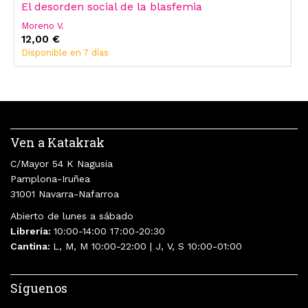
El desorden social de la blasfemia
Moreno V.
12,00 €
Disponible en 7 días
Ven a Katakrak
C/Mayor 54 K Nagusia
Pamplona-Iruñea
31001 Navarra-Nafarroa
Abierto de lunes a sábado
Librería:
10:00-14:00 17:00-20:30
Cantina:
L, M, M 10:00-22:00 | J, V, S 10:00-01:00
Síguenos