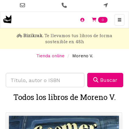
Pasar
al
contenido
Items en t
0
principal
Bizikrak.
Te llevamos tus libros de forma
sostenible en 48h
Tienda online
Moreno V.
Buscar
Todos los libros de Moreno V.