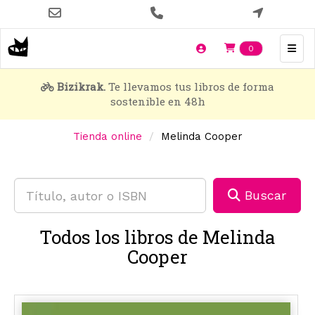
Pasar
al
contenido
Items en t
0
principal
Bizikrak.
Te llevamos tus libros de forma
sostenible en 48h
Tienda online
Melinda Cooper
Buscar
Todos los libros de Melinda
Cooper