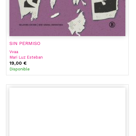
SIN PERMISO
Vvaa
Mari Luz Esteban
Olatz Dañobeitia Ceballos
19,00 €
Marta Luxán Serrano
Disponible