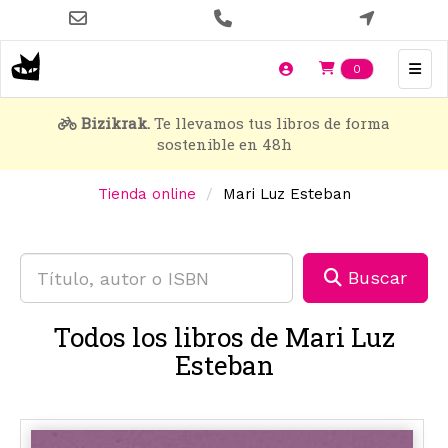
Pasar
al
contenido
Items en t
0
principal
Bizikrak.
Te llevamos tus libros de forma
sostenible en 48h
Tienda online
Mari Luz Esteban
Buscar
Todos los libros de Mari Luz
Esteban