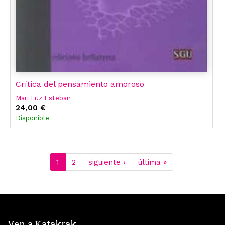
Crítica del pensamiento amoroso
Mari Luz Esteban
24,00 €
Disponible
1
2
siguiente ›
última »
Ven a Katakrak