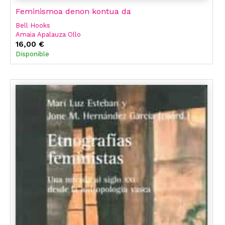
Feminismoa denon kontua da
Bell Hooks
Amaia Apalauza Ollo
Mari Luz Esteban
16,00 €
Disponible