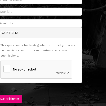
CAPTCHA
This question is for testing whether or not you are a
human visitor and to prevent automated spam
submissions.
Suscribirme!