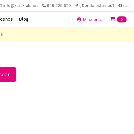
info@katakrak.net
948 225 520
¿Dónde estamos?
cas
cenos
Blog
Ite
Mi cuenta
0
8h
car