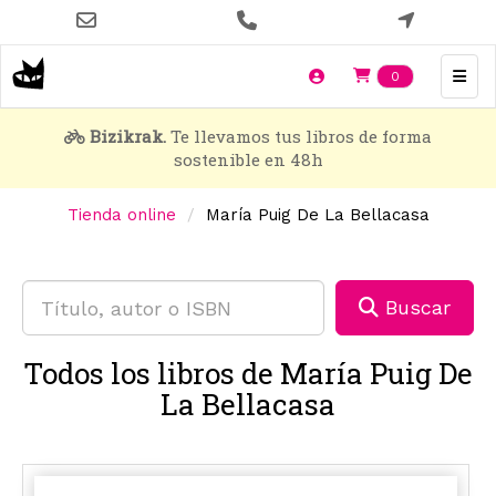
Pasar
al
contenido
Items en t
0
principal
Bizikrak.
Te llevamos tus libros de forma
sostenible en 48h
Tienda online
María Puig De La Bellacasa
Buscar
Todos los libros de María Puig De
La Bellacasa