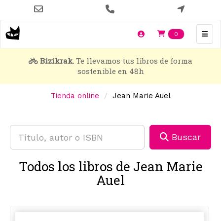
Pasar
al
contenido
Items en t
0
principal
Bizikrak.
Te llevamos tus libros de forma
sostenible en 48h
Tienda online
Jean Marie Auel
Buscar
Todos los libros de Jean Marie
Auel