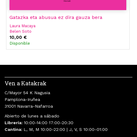
Gatazka eta abusua ez dira gauza bera
Laura Macaya
Belen Soto
Amaia Astobiza Uriarte
10,00 €
Itziar Ziga
Disponible
Hamaca
Ven a Katakrak
C/Mayor 54 K Nagusia
Pamplona-Iruñea
31001 Navarra-Nafarroa
Abierto de lunes a sábado
Librería:
10:00-14:00 17:00-20:30
Cantina:
L, M, M 10:00-22:00 | J, V, S 10:00-01:00