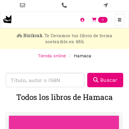
Pasar
al
contenido
Items en t
0
principal
Bizikrak.
Te llevamos tus libros de forma
sostenible en 48h
Tienda online
Hamaca
Buscar
Todos los libros de Hamaca