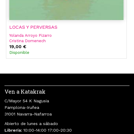
LOCAS Y PERVERSAS
Yolanda Arroyo Pizarro
Cristina Domenech
Elizabeth Duval
19,00 €
Flores Elena
Disponible
Josa Fructuoso
Prado G. Velázquez
Garzás Marta
Eley Grey
Lasa So
Ven a Katakrak
C/Mayor 54 K Nagusia
Pamplona-Iruñea
31001 Navarra-Nafarroa
Abierto de lunes a sábado
Librería:
10:00-14:00 17:00-20:30