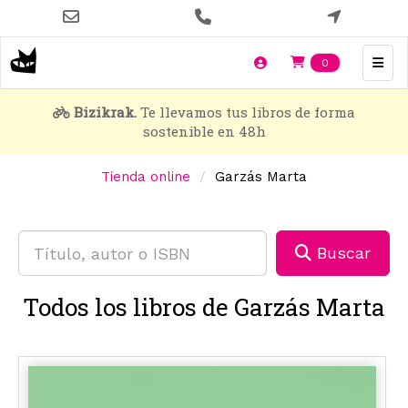
Pasar
al
contenido
Items en t
0
principal
Bizikrak.
Te llevamos tus libros de forma
sostenible en 48h
Tienda online
Garzás Marta
Buscar
Todos los libros de Garzás Marta