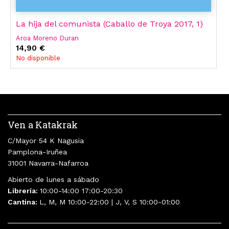
La hija del comunista (Caballo de Troya 2017, 1)
Aroa Moreno Duran
14,90 €
No disponible
Ven a Katakrak
C/Mayor 54 K Nagusia
Pamplona-Iruñea
31001 Navarra-Nafarroa
Abierto de lunes a sábado
Librería:
10:00-14:00 17:00-20:30
Cantina:
L, M, M 10:00-22:00 | J, V, S 10:00-01:00