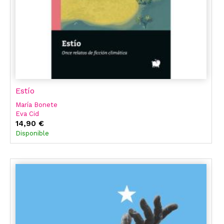
Estío
María Bonete
Eva Cid
Aixa De La Cruz
14,90 €
Layla Martínez
Disponible
Merche Montero
Cristina Morales
Alejandro Morellón
Aroa Moreno Duran
Parra