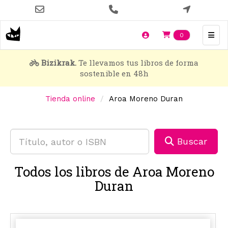
Pasar
al
contenido
Items en t
0
principal
Bizikrak.
Te llevamos tus libros de forma
sostenible en 48h
Tienda online
Aroa Moreno Duran
Buscar
Todos los libros de Aroa Moreno
Duran