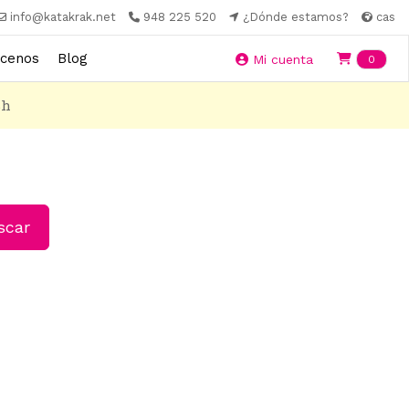
info@katakrak.net
948 225 520
¿Dónde estamos?
cas
cenos
Blog
Ite
Mi cuenta
0
8h
car