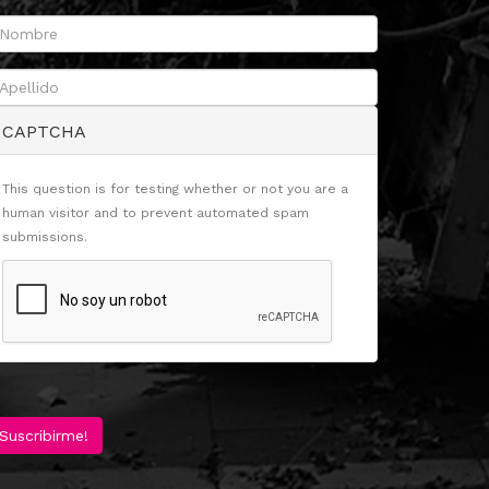
CAPTCHA
This question is for testing whether or not you are a
human visitor and to prevent automated spam
submissions.
Suscribirme!