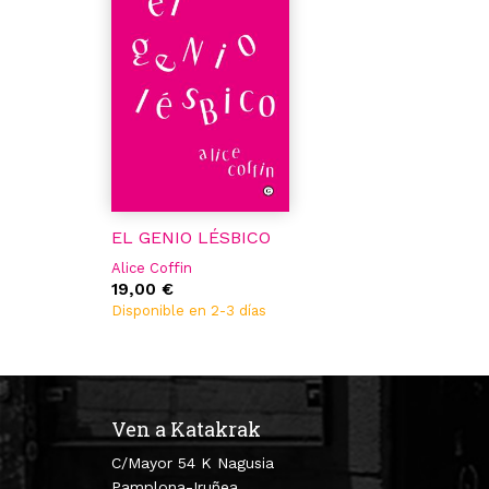
EL GENIO LÉSBICO
Alice Coffin
19,00 €
Disponible en 2-3 días
Ven a Katakrak
C/Mayor 54 K Nagusia
Pamplona-Iruñea