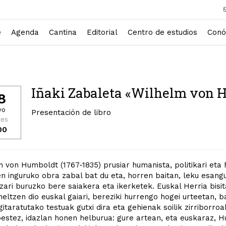
e
Agenda
Cantina
Editorial
Centro de estudios
Conó
Iñaki Zabaleta «Wilhelm von H
8
yo
Presentación de libro
tes
00
 von Humboldt (1767-1835) prusiar humanista, politikari eta 
en inguruko obra zabal bat du eta, horren baitan, leku esang
zari buruzko bere saiakera eta ikerketek. Euskal Herria bisi
heltzen dio euskal gaiari, bereziki hurrengo hogei urteetan, 
gitaratutako testuak gutxi dira eta gehienak soilik zirriborro
estez, idazlan honen helburua: gure artean, eta euskaraz, 