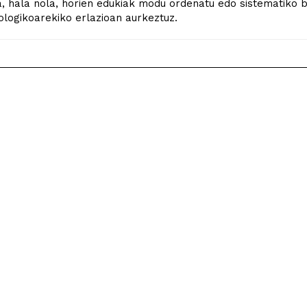
, hala nola, horien edukiak modu ordenatu edo sistematiko
logikoarekiko erlazioan aurkeztuz.