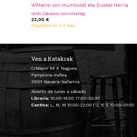
Wilhelm von Humboldt eta Euskal Herria
I¥Aki Zabaleta Gorrotxategi
22,00 €
Disponible en 4-5 días
Ven a Katakrak
C/Mayor 54 K Nagusia
Pamplona-Iruñea
31001 Navarra-Nafarroa
Abierto de lunes a sábado
Librería:
10:00-14:00 17:00-20:30
Cantina:
L, M, M 10:00-22:00 | J, V, S 10:00-01:00