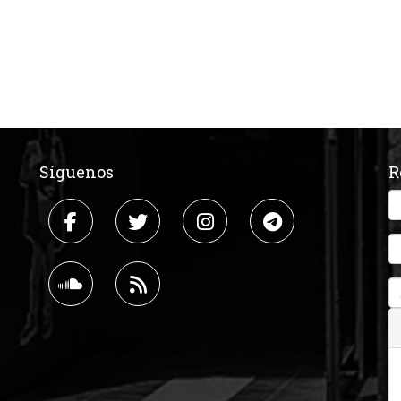
Síguenos
R