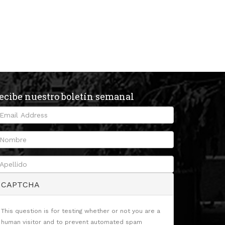
ecibe nuestro boletín semanal
CAPTCHA
This question is for testing whether or not you are a
human visitor and to prevent automated spam