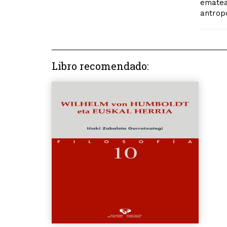
ematea
antropo
Libro recomendado: