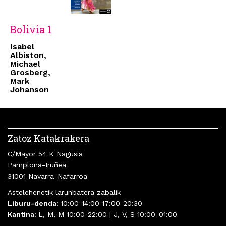
Bolivia 1
Isabel
Albiston,
Michael
Grosberg,
Mark
Johanson
Zatoz Katakrakera
C/Mayor 54 K Nagusia
Pamplona-Iruñea
31001 Navarra-Nafarroa
Astelehenetik larunbatera zabalik
Liburu-denda:
10:00-14:00 17:00-20:30
Kantina:
L, M, M 10:00-22:00 | J, V, S 10:00-01:00