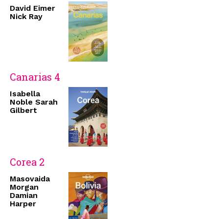
David Eimer
Nick Ray
Canarias 4
Isabella
Noble Sarah
Gilbert
Corea 2
Masovaida
Morgan
Damian
Harper