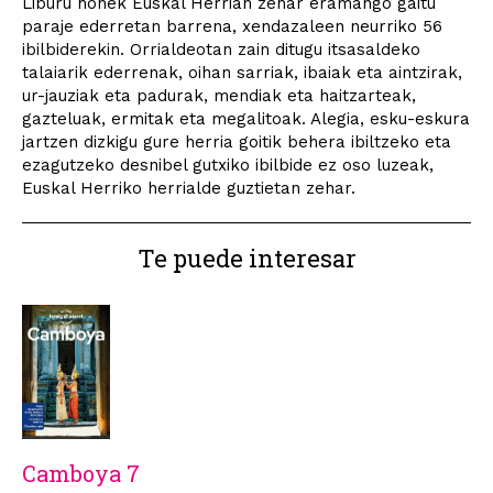
Liburu honek Euskal Herrian zehar eramango gaitu
paraje ederretan barrena, xendazaleen neurriko 56
ibilbiderekin. Orrialdeotan zain ditugu itsasaldeko
talaiarik ederrenak, oihan sarriak, ibaiak eta aintzirak,
ur-jauziak eta padurak, mendiak eta haitzarteak,
gazteluak, ermitak eta megalitoak. Alegia, esku-eskura
jartzen dizkigu gure herria goitik behera ibiltzeko eta
ezagutzeko desnibel gutxiko ibilbide ez oso luzeak,
Euskal Herriko herrialde guztietan zehar.
Te puede interesar
Camboya 7