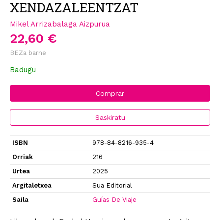
XENDAZALEENTZAT
Mikel Arrizabalaga Aizpurua
22,60 €
BEZa barne
Badugu
Comprar
Saskiratu
ISBN
978-84-8216-935-4
Orriak
216
Urtea
2025
Argitaletxea
Sua Editorial
Saila
Guías De Viaje