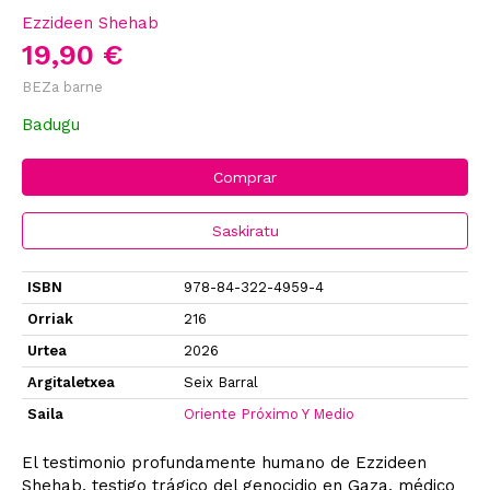
Ezzideen Shehab
19,90 €
BEZa barne
Badugu
Comprar
Saskiratu
ISBN
978-84-322-4959-4
Orriak
216
Urtea
2026
Argitaletxea
Seix Barral
Saila
Oriente Próximo Y Medio
El testimonio profundamente humano de Ezzideen
Shehab, testigo trágico del genocidio en Gaza, médico