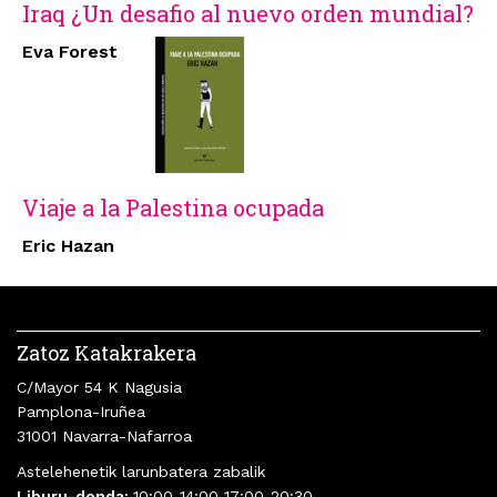
Iraq ¿Un desafio al nuevo orden mundial?
Eva Forest
Viaje a la Palestina ocupada
Eric Hazan
Zatoz Katakrakera
C/Mayor 54 K Nagusia
Pamplona-Iruñea
31001 Navarra-Nafarroa
Astelehenetik larunbatera zabalik
Liburu-denda:
10:00-14:00 17:00-20:30