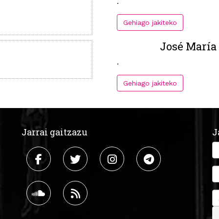
.
Gehiago jakiteko
José María
.
Gehiago jakiteko
Jarrai gaitzazu
J