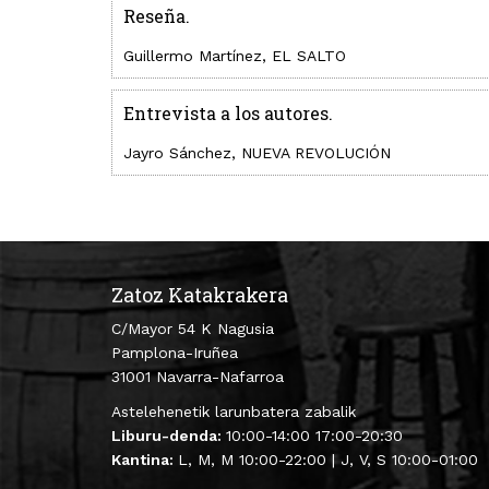
Reseña.
Guillermo Martínez, EL SALTO
Entrevista a los autores.
Jayro Sánchez, NUEVA REVOLUCIÓN
Zatoz Katakrakera
C/Mayor 54 K Nagusia
Pamplona-Iruñea
31001 Navarra-Nafarroa
Astelehenetik larunbatera zabalik
Liburu-denda:
10:00-14:00 17:00-20:30
Kantina:
L, M, M 10:00-22:00 | J, V, S 10:00-01:00