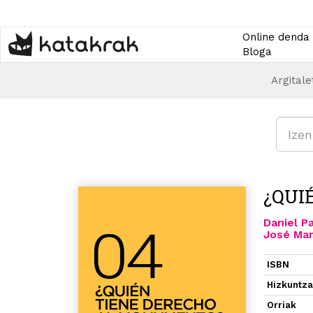
Skip
to
main
Online denda
content
Bloga
Argitale
¿QUI
Daniel P
José Mar
ISBN
Hizkuntz
Orriak