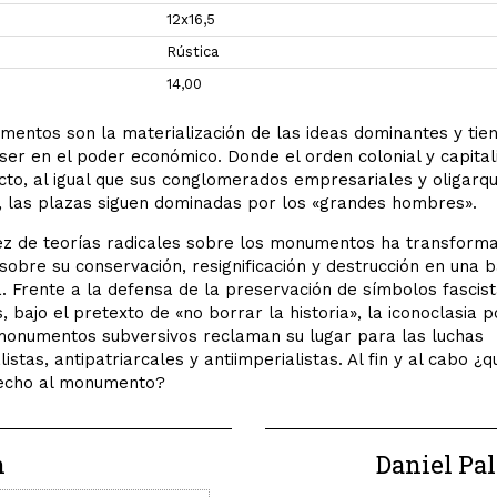
12x16,5
Rústica
14,00
entos son la materialización de las ideas dominantes y tie
ser en el poder económico. Donde el orden colonial y capital
acto, al igual que sus conglomerados empresariales y oligarqu
, las plazas siguen dominadas por los «grandes hombres».
z de teorías radicales sobre los monumentos ha transforma
 sobre su conservación, resignificación y destrucción en una b
a. Frente a la defensa de la preservación de símbolos fascis
s, bajo el pretexto de «no borrar la historia», la iconoclasia 
)monumentos subversivos reclaman su lugar para las luchas
listas, antipatriarcales y antiimperialistas. Al fin y al cabo ¿q
recho al monumento?
n
Daniel Pal