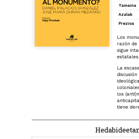
Tamaina
Azalak
Prezioa
Los monum
razón de 
sigue int
estatales
La escase
discusión
ideológic
coloniale
los (anti
anticapita
tiene de
Hedabideeta