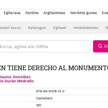
Egitaraua
Kantina
Argitaletxea
Ikerketa gunea
Eza
txeari buruz
Katalogoa
Egileak
Hedabideetan
B
Bi
ÉN TIENE DERECHO AL MONUMENT
alacios González
ía Durán Medraño
978-84-10316-13-3
a
Castellano
190