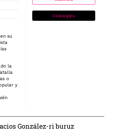
Deskargatu
nen su
ista
ías
do la
atalla
tas o
popular y
uién
acios González-ri buruz