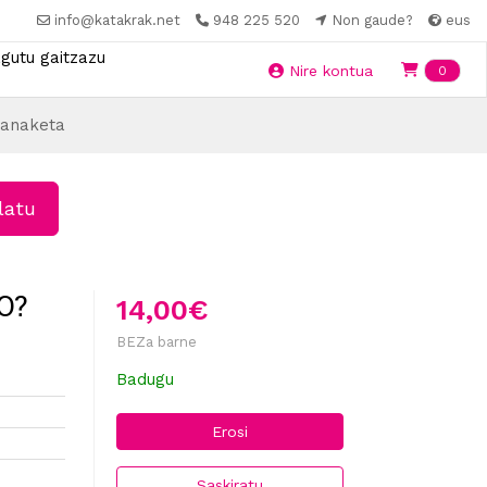
info@katakrak.net
948 225 520
Non gaude?
eus
gutu gaitzazu
Ite
Nire kontua
0
anaketa
latu
O?
14,00€
BEZa barne
Badugu
Erosi
Saskiratu