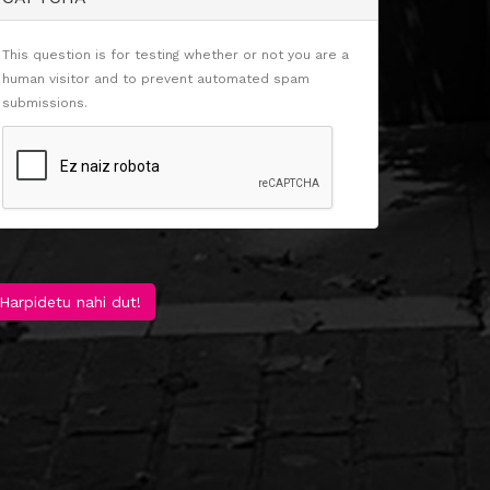
This question is for testing whether or not you are a
human visitor and to prevent automated spam
submissions.
Harpidetu nahi dut!