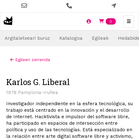
Skip
to
main
Items en t
0
content
Argitaletxeari buruz
Katalogoa
Egileak
Hedabid
Egileen zerrenda
Karlos G. Liberal
1978 Pamplona-Iruñea
Investigador independiente en la esfera tecnológica, su
trabajo está centrado en la innovación y el desarrollo
de Internet. Hacktivista e impulsor del software libre,
ha participado en espacios de intersección entre
política y uso de las tecnologías. Está especializado en
la relación entre arte digital software libre y activismo,