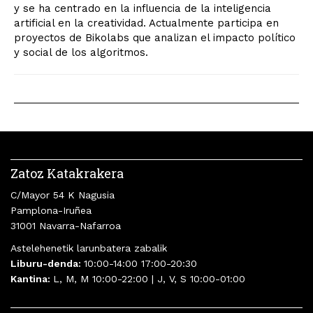
y se ha centrado en la influencia de la inteligencia
artificial en la creatividad. Actualmente participa en
proyectos de Bikolabs que analizan el impacto político
y social de los algoritmos.
Zatoz Katakrakera
C/Mayor 54 K Nagusia
Pamplona-Iruñea
31001 Navarra-Nafarroa
Astelehenetik larunbatera zabalik
Liburu-denda:
10:00-14:00 17:00-20:30
Kantina:
L, M, M 10:00-22:00 | J, V, S 10:00-01:00