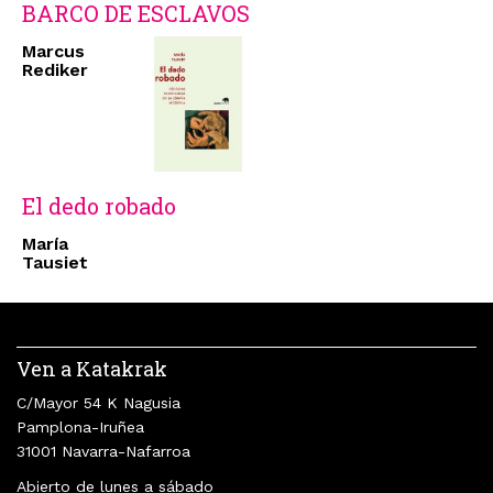
BARCO DE ESCLAVOS
Marcus
Rediker
El dedo robado
María
Tausiet
Ven a Katakrak
C/Mayor 54 K Nagusia
Pamplona-Iruñea
31001 Navarra-Nafarroa
Abierto de lunes a sábado