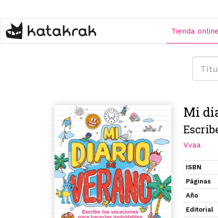
Pasar
al
contenido
Tienda onlin
principal
Mi di
Escrib
Vvaa
ISBN
Páginas
Año
Editorial