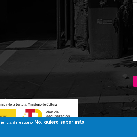
No, quiero saber más
riencia de usuario