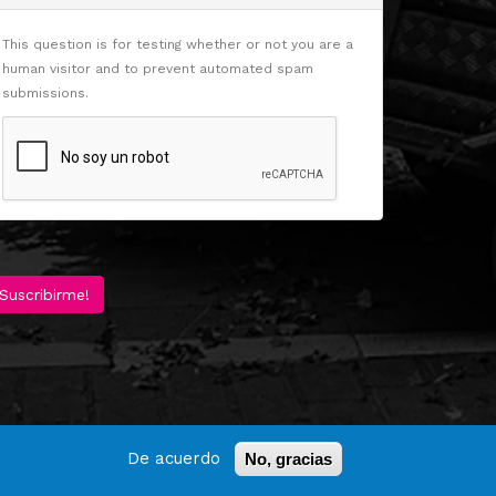
This question is for testing whether or not you are a
human visitor and to prevent automated spam
submissions.
Suscribirme!
De acuerdo
No, gracias