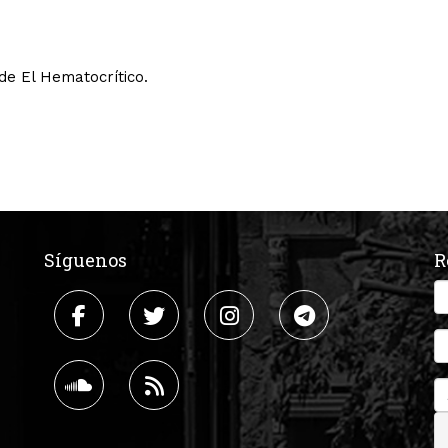
de El Hematocrítico.
Síguenos
R