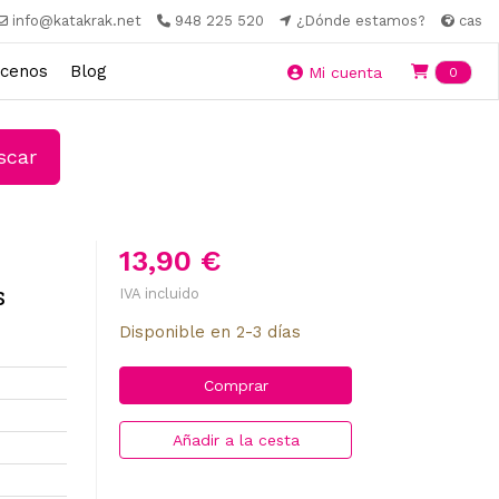
info@katakrak.net
948 225 520
¿Dónde estamos?
cas
cenos
Blog
Ite
Mi cuenta
0
car
13,90 €
s
IVA incluido
Disponible en 2-3 días
Comprar
Añadir a la cesta