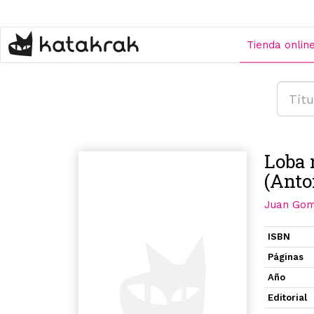
Pasar
al
contenido
Tienda onlin
principal
Loba 
(Anto
Juan Gom
ISBN
Páginas
Año
Editorial