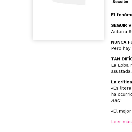
Sección
El fenóm
SEGUIR V
Antonia S
NUNCA F
Pero hay 
TAN DIFÍ
La Loba n
asustada.
La crític
«Es liter
ha ocurri
ABC
«El mejor
Leer más