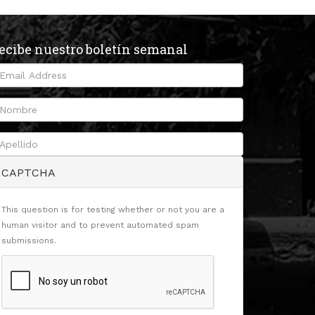
ecibe nuestro boletín semanal
CAPTCHA
This question is for testing whether or not you are a
human visitor and to prevent automated spam
submissions.