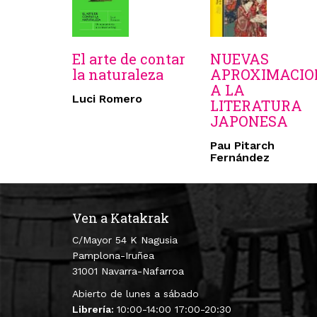
El arte de contar
NUEVAS
la naturaleza
APROXIMACIO
A LA
Luci Romero
LITERATURA
JAPONESA
Pau Pitarch
Fernández
Ven a Katakrak
C/Mayor 54 K Nagusia
Pamplona-Iruñea
31001 Navarra-Nafarroa
Abierto de lunes a sábado
Librería:
10:00-14:00 17:00-20:30