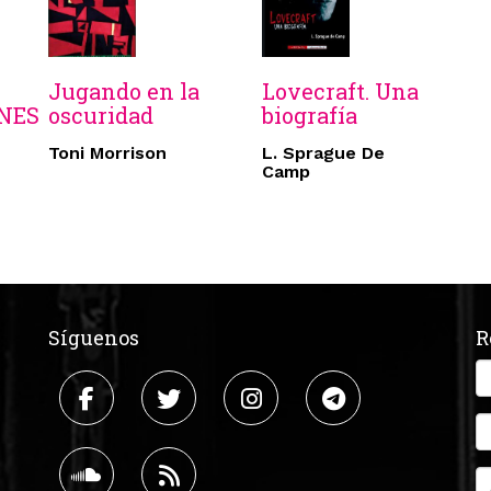
Jugando en la
Lovecraft. Una
NES
oscuridad
biografía
Toni Morrison
L. Sprague De
Camp
Síguenos
R