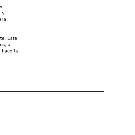
er
o y
ara
te. Este
os, a
 hace la