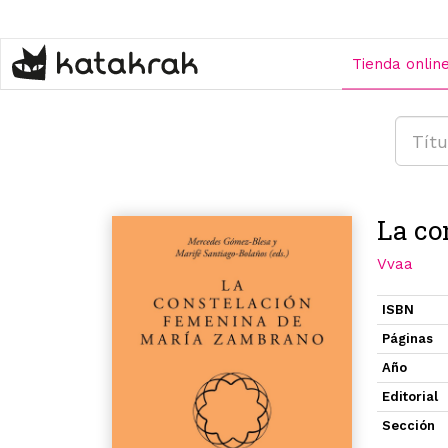
Pasar
al
contenido
Tienda onlin
principal
La co
Vvaa
ISBN
Páginas
Año
Editorial
Sección