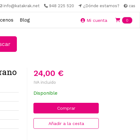
info@katakrak.net
948 225 520
¿Dónde estamos?
cas
cenos
Blog
Ite
Mi cuenta
0
car
rano
24,00 €
IVA incluido
Disponible
Comprar
Añadir a la cesta