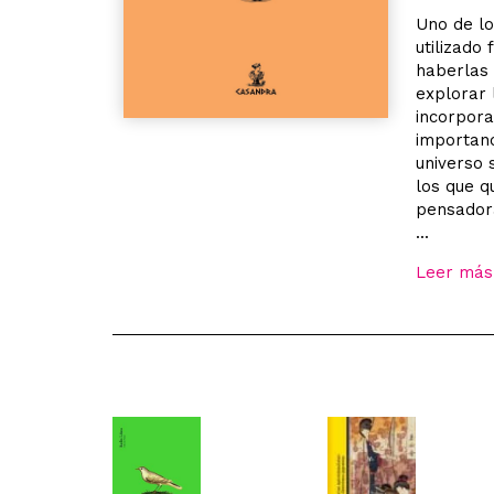
Uno de l
utilizado
haberlas
explorar 
incorpora
importanc
universo 
los que q
pensadora
...
Leer más