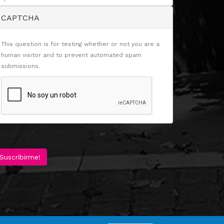
CAPTCHA
This question is for testing whether or not you are a
human visitor and to prevent automated spam
submissions.
Suscribirme!