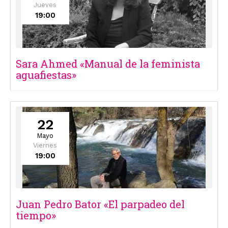
Jueves
19:00
Sara Ahmed «Manual de la feminista
aguafiestas»
22
Mayo
Viernes
19:00
Juan Pedro Bator «El parpadeo del
tiempo»