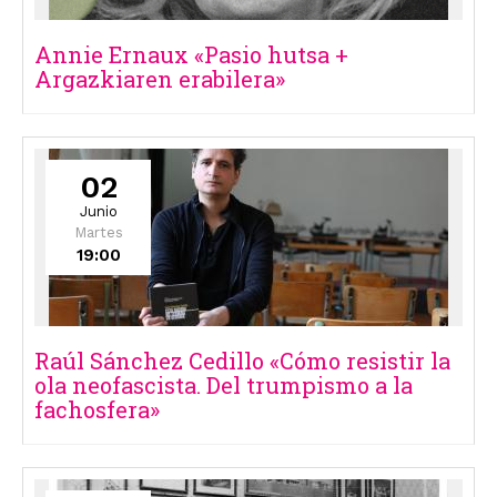
Annie Ernaux «Pasio hutsa +
Argazkiaren erabilera»
02
Junio
Martes
19:00
Raúl Sánchez Cedillo «Cómo resistir la
ola neofascista. Del trumpismo a la
fachosfera»