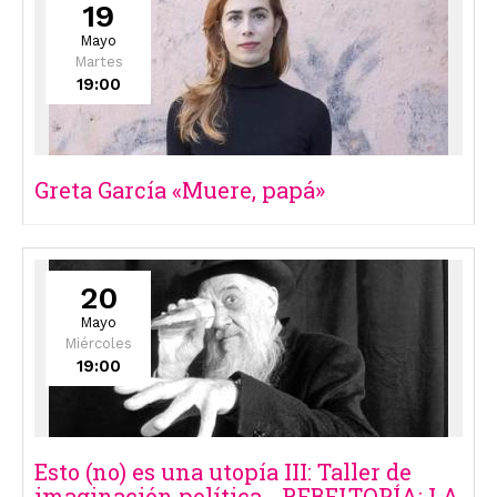
19
Mayo
Martes
19:00
Greta García «Muere, papá»
20
Mayo
Miércoles
19:00
Esto (no) es una utopía III: Taller de
imaginación política - REBELTOPÍA: LA