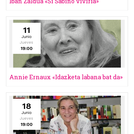
Iban Zaldua «Si Sabino viviría»
11
Junio
Jueves
19:00
Annie Ernaux «Idazketa labana bat da»
18
Junio
Jueves
19:00