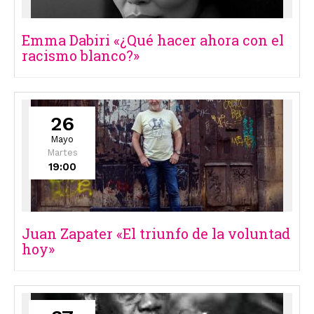
Emma Dabiri «¿Qué hacer ahora con el
racismo blanco?»
26
Mayo
Martes
19:00
Juan Zapater «El triunfo de la voluntad
hoy»