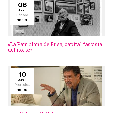
06
Junio
Sábado
10:30
«La Pamplona de Eusa, capital fascista
del norte»
10
Junio
Miércoles
19:00