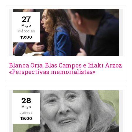
27
Mayo
Miércoles
19:00
Blanca Oria, Blas Campos e Iñaki Arzoz
«Perspectivas memorialistas»
28
Mayo
Jueves
19:00