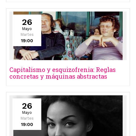
26
Mayo
Martes
19:00
Capitalismo y esquizofrenia: Reglas
concretas y máquinas abstractas
26
Mayo
Martes
19:00