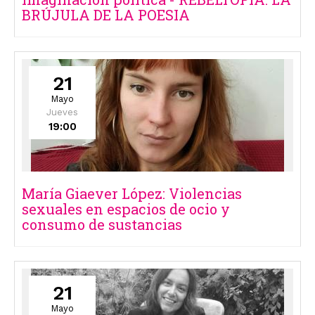
BRÚJULA DE LA POESIA
21
Mayo
Jueves
19:00
María Giaever López: Violencias
sexuales en espacios de ocio y
consumo de sustancias
21
Mayo