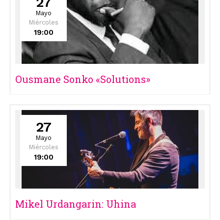
27
Mayo
Miércoles
19:00
Ousmane Sonko «Solutions»
27
Mayo
Miércoles
19:00
Mikel Urdangarin: Uhina